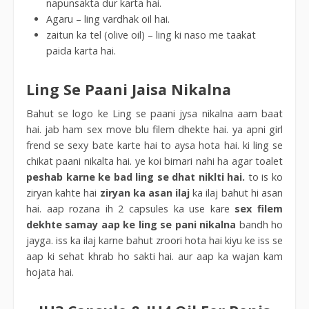
napunsakta dur karta hai.
Agaru – ling vardhak oil hai.
zaitun ka tel (olive oil) – ling ki naso me taakat
paida karta hai.
Ling Se Paani Jaisa Nikalna
Bahut se logo ke Ling se paani jysa nikalna aam baat
hai. jab ham sex move blu filem dhekte hai. ya apni girl
frend se sexy bate karte hai to aysa hota hai. ki ling se
chikat paani nikalta hai. ye koi bimari nahi ha agar toalet
peshab karne ke bad ling se dhat niklti hai.
to is ko
ziryan kahte hai
ziryan ka asan ilaj
ka ilaj bahut hi asan
hai. aap rozana ih 2 capsules ka use kare
sex filem
dekhte samay aap ke ling se pani nikalna
bandh ho
jayga. iss ka ilaj karne bahut zroori hota hai kiyu ke iss se
aap ki sehat khrab ho sakti hai. aur aap ka wajan kam
hojata hai.