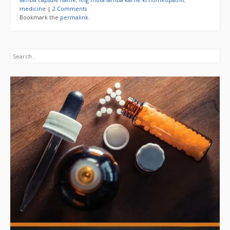
medicine
|
2 Comments
Bookmark the
permalink
.
Search