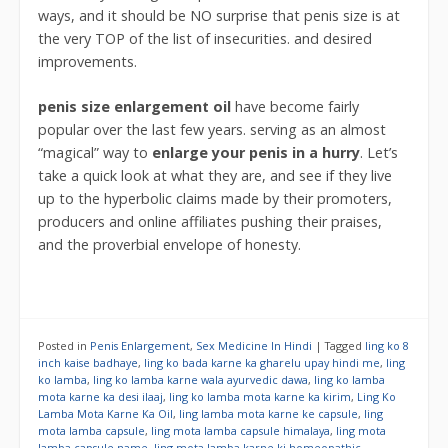
ways, and it should be NO surprise that penis size is at
the very TOP of the list of insecurities. and desired
improvements.
penis size enlargement oil
have become fairly
popular over the last few years. serving as an almost
“magical” way to
enlarge your penis in a hurry
. Let’s
take a quick look at what they are, and see if they live
up to the hyperbolic claims made by their promoters,
producers and online affiliates pushing their praises,
and the proverbial envelope of honesty.
Posted in
Penis Enlargement
,
Sex Medicine In Hindi
|
Tagged
ling ko 8
inch kaise badhaye
,
ling ko bada karne ka gharelu upay hindi me
,
ling
ko lamba
,
ling ko lamba karne wala ayurvedic dawa
,
ling ko lamba
mota karne ka desi ilaaj
,
ling ko lamba mota karne ka kirim
,
Ling Ko
Lamba Mota Karne Ka Oil
,
ling lamba mota karne ke capsule
,
ling
mota lamba capsule
,
ling mota lamba capsule himalaya
,
ling mota
lamba capsule name
,
ling mota lamba karne ki homeopathic