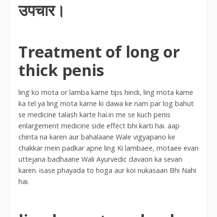
उपचार।
Treatment of long or
thick penis
ling ko mota or lamba karne tips hindi, ling mota karne
ka tel ya ling mota karne ki dawa ke nam par log bahut
se medicine talash karte hai.in me se kuch penis
enlargement medicine side effect bhi karti hai. aap
chinta na karen aur bahalaane Wale vigyapano ke
chakkar mein padkar apne ling Ki lambaee, motaee evan
uttejana badhaane Wali Ayurvedic davaon ka sevan
karen. isase phayada to hoga aur koi nukasaan Bhi Nahi
hai.