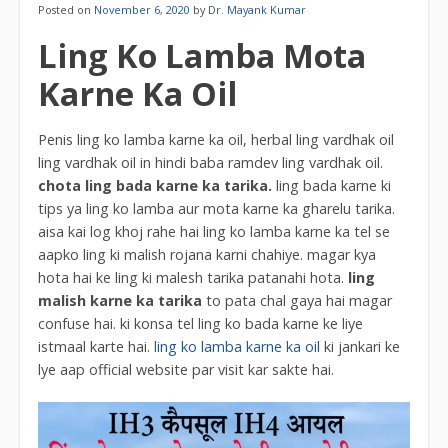
Posted on
November 6, 2020
by
Dr. Mayank Kumar
Ling Ko Lamba Mota
Karne Ka Oil
Penis ling ko lamba karne ka oil, herbal ling vardhak oil
ling vardhak oil in hindi baba ramdev ling vardhak oil.
chota ling bada karne ka tarika.
ling bada karne ki
tips ya ling ko lamba aur mota karne ka gharelu tarika.
aisa kai log khoj rahe hai ling ko lamba karne ka tel se
aapko ling ki malish rojana karni chahiye. magar kya
hota hai ke ling ki malesh tarika patanahi hota.
ling
malish karne ka tarika
to pata chal gaya hai magar
confuse hai. ki konsa tel ling ko bada karne ke liye
istmaal karte hai.
ling ko lamba karne ka oil
ki jankari ke
lye aap official website par visit kar sakte hai.