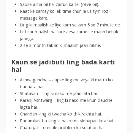
Sabse acha oil hai zaitun ka tel (olive oil).
Raat ke samay koi ek time chun le us tym roz
massage kare.
Ling ki maalish ke liye kam se kam 5 se 7 minute de.
Let kar maalish na kare aesa karne se mann behak
jaaega.
2 se 3 month tak lin ki maalish jaari rakhe.
Kaun se jadibuti ling bada karti
hai
Ashwagandha – aapke ling me virya ki matra ko
badhata hai.
Shatavari – ling ki naso me jaan lata hai.
Karanj Ashtwarg – ling ki naso me khun daudne
lagta hai.
Chandan -ling ki twacha ko thik rakhta hai.
Padamkastha -ling ki naso me sidhapan lata hai.
Chaturjat – erectile problem ka solution hai