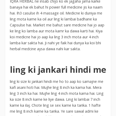
IQRA HERBAL ne insab chijo ko ek jagaha jama karke
banaya hai ek bahut hi power full medicine jis ka naam
hai. Ih3 casulse ih 4 massage oil. Medicne ki duniya me
ling mota karne ka oil aur ling ki lambai badhane ka
Capsulse hai. Market me bahut sare medicne hai jo aap
ke ling ko lamba aur mota karnr ka dawa karti hai. Kiya
koi medicne hai jo aap ka ling 3 inch mota aur 4 inch
lamba kar sakta hai. Ji nahi ye faik hai dunya ka koi bhi
herbal medcine aysa dawa nahi kar sakta.
ling ki jankari hindi me
ling ki size ki jankari hindi me ho to aap ko samajne me
kafi asani hoti hai. Mujhe ling 8 inch ka karna hai. Mera
ling 3 inch ka hai. Mujhe ling 4 inch mota karna hai. Ling
ka size 8 inch karne ke liye dawa. Ling ki lambai 7 inch
karne ka ilaj. Chote ling se sex karne ka tarika. 1 hafte
me ling 8 inch karne ka tarika. Ye sare sawal admi ke