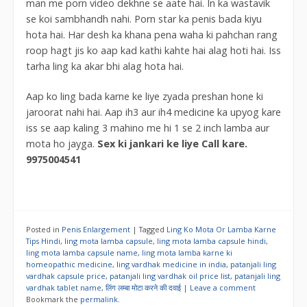
man me porn video dekhne se aate hai. In ka wastavik
se koi sambhandh nahi. Porn star ka penis bada kiyu
hota hai. Har desh ka khana pena waha ki pahchan rang
roop hagt jis ko aap kad kathi kahte hai alag hoti hai. Iss
tarha ling ka akar bhi alag hota hai.
Aap ko ling bada karne ke liye zyada preshan hone ki
jaroorat nahi hai. Aap ih3 aur ih4 medicine ka upyog kare
iss se aap kaling 3 mahino me hi 1 se 2 inch lamba aur
mota ho jayga.
Sex ki jankari ke liye Call kare.
9975004541
Posted in
Penis Enlargement
|
Tagged
Ling Ko Mota Or Lamba Karne
Tips Hindi
,
ling mota lamba capsule
,
ling mota lamba capsule hindi
,
ling mota lamba capsule name
,
ling mota lamba karne ki
homeopathic medicine
,
ling vardhak medicine in india
,
patanjali ling
vardhak capsule price
,
patanjali ling vardhak oil price list
,
patanjali ling
vardhak tablet name
,
लिंग लम्बा मोटा करने की दवाई
|
Leave a comment
Bookmark the
permalink
.