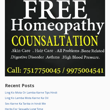
Recent Posts
Ling Ko Mota Or Lamba Karne Tips Hindi
Ling Ko Lamba Mota Karne Ka Oil
Sex Karne Ka Tarika in hindi Me
Herbs For Sexually Long Time