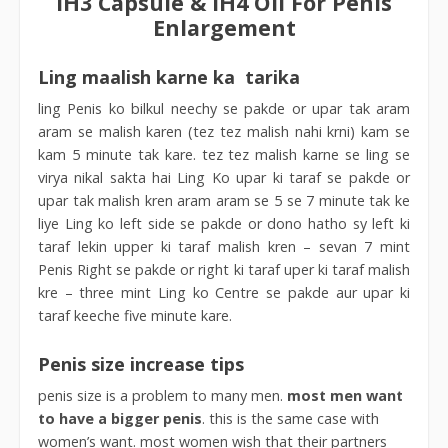
IH3 Capsule & IH4 Oil For Penis
Enlargement
Ling maalish karne ka tarika
ling Penis ko bilkul neechy se pakde or upar tak aram
aram se malish karen (tez tez malish nahi krni) kam se
kam 5 minute tak kare. tez tez malish karne se ling se
virya nikal sakta hai Ling Ko upar ki taraf se pakde or
upar tak malish kren aram aram se 5 se 7 minute tak ke
liye Ling ko left side se pakde or dono hatho sy left ki
taraf lekin upper ki taraf malish kren – sevan 7 mint
Penis Right se pakde or right ki taraf uper ki taraf malish
kre – three mint Ling ko Centre se pakde aur upar ki
taraf keeche five minute kare.
Penis size increase tips
penis size is a problem to many men.
most men want
to have a bigger penis
. this is the same case with
women’s want. most women wish that their partners