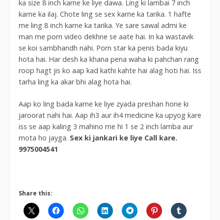
ka size 8 inch karne ke liye dawa. Ling ki lambai 7 inch
karne ka ilaj. Chote ling se sex karne ka tarika. 1 hafte
me ling 8 inch karne ka tarika. Ye sare sawal admi ke
man me porn video dekhne se aate hai. In ka wastavik
se koi sambhandh nahi. Porn star ka penis bada kiyu
hota hai. Har desh ka khana pena waha ki pahchan rang
roop hagt jis ko aap kad kathi kahte hai alag hoti hai. Iss
tarha ling ka akar bhi alag hota hai.
Aap ko ling bada karne ke liye zyada preshan hone ki
jaroorat nahi hai. Aap ih3 aur ih4 medicine ka upyog kare
iss se aap kaling 3 mahino me hi 1 se 2 inch lamba aur
mota ho jayga.
Sex ki jankari ke liye Call kare.
9975004541
Share this: