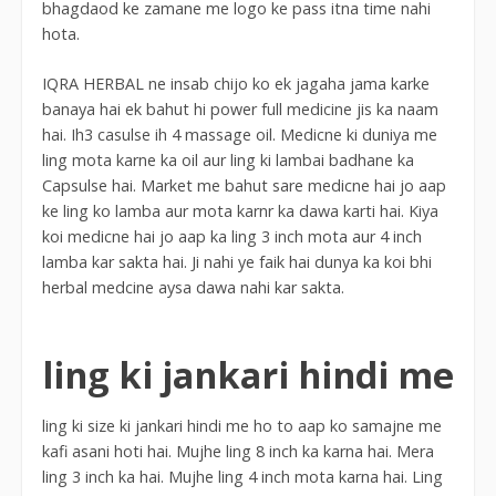
bhagdaod ke zamane me logo ke pass itna time nahi
hota.
IQRA HERBAL ne insab chijo ko ek jagaha jama karke
banaya hai ek bahut hi power full medicine jis ka naam
hai. Ih3 casulse ih 4 massage oil. Medicne ki duniya me
ling mota karne ka oil aur ling ki lambai badhane ka
Capsulse hai. Market me bahut sare medicne hai jo aap
ke ling ko lamba aur mota karnr ka dawa karti hai. Kiya
koi medicne hai jo aap ka ling 3 inch mota aur 4 inch
lamba kar sakta hai. Ji nahi ye faik hai dunya ka koi bhi
herbal medcine aysa dawa nahi kar sakta.
ling ki jankari hindi me
ling ki size ki jankari hindi me ho to aap ko samajne me
kafi asani hoti hai. Mujhe ling 8 inch ka karna hai. Mera
ling 3 inch ka hai. Mujhe ling 4 inch mota karna hai. Ling