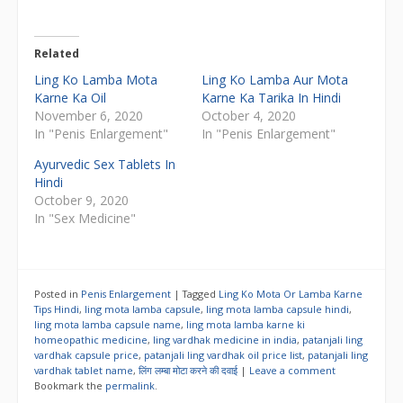
Related
Ling Ko Lamba Mota
Ling Ko Lamba Aur Mota
Karne Ka Oil
Karne Ka Tarika In Hindi
November 6, 2020
October 4, 2020
In "Penis Enlargement"
In "Penis Enlargement"
Ayurvedic Sex Tablets In
Hindi
October 9, 2020
In "Sex Medicine"
Posted in
Penis Enlargement
|
Tagged
Ling Ko Mota Or Lamba Karne
Tips Hindi
,
ling mota lamba capsule
,
ling mota lamba capsule hindi
,
ling mota lamba capsule name
,
ling mota lamba karne ki
homeopathic medicine
,
ling vardhak medicine in india
,
patanjali ling
vardhak capsule price
,
patanjali ling vardhak oil price list
,
patanjali ling
vardhak tablet name
,
लिंग लम्बा मोटा करने की दवाई
|
Leave a comment
Bookmark the
permalink
.