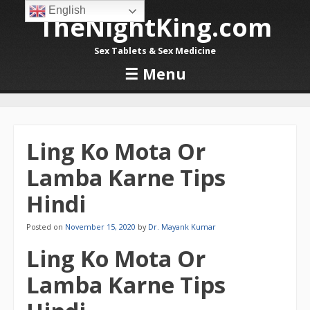
English
TheNightKing.com
Sex Tablets & Sex Medicine
☰
Menu
Skip to content
Ling Ko Mota Or
Lamba Karne Tips
Hindi
Posted on
November 15, 2020
by
Dr. Mayank Kumar
Ling Ko Mota Or
Lamba Karne Tips