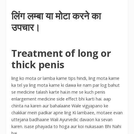
लिंग लम्बा या मोटा करने का
उपचार।
Treatment of long or
thick penis
ling ko mota or lamba karne tips hindi, ling mota karne
ka tel ya ling mota karne ki dawa ke nam par log bahut
se medicine talash karte hai.in me se kuch penis
enlargement medicine side effect bhi karti hai. aap
chinta na karen aur bahalaane Wale vigyapano ke
chakkar mein padkar apne ling Ki lambaee, motaee evan
uttejana badhaane Wali Ayurvedic davaon ka sevan
karen. isase phayada to hoga aur koi nukasaan Bhi Nahi
hai.